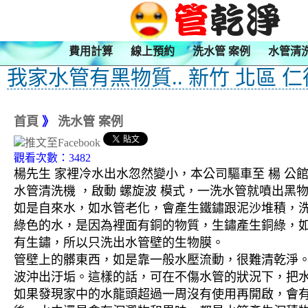
費用計算
線上預約
洗水管 案例
水管清
我家水管有黑物質.. 新竹 北區 
首頁
》
洗水管 案例
觀看次數：3482
楊先生 家裡冷水出水忽然變小，本公司驅車至 楊 公館
水管清洗機 ，啟動 螺旋波 模式，一洗水管就噴出
如是自來水，如水管老化，會產生鐵鏽跟泥沙堆積，
綠色的水，是因為裡面有銅的物質，生鏽產生銅綠，
有生鏽，所以只洗出水管壁的生物膜。
管壁上的髒東西，如是靠一般水壓流動，很難清乾淨。 
波沖出汙垢。這樣的話，可在不傷水管的狀況下，把
如果發現家中的水龍頭超過一周沒有使用再開啟，會