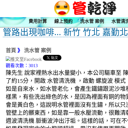
費用計算
線上預約
洗水管 案例
水管清
管路出現咖啡... 新竹 竹北 嘉勤
首頁
》
洗水管 案例
觀看次數：3013
陳先生 說家裡熱水出水量變小，本公司驅車至 陳
了約15分，開啟 水管清洗機 ，啟動 螺旋波
如是自來水，如水管老化，會產生鐵鏽跟泥沙堆
樣黑，有些洗出綠色的水，是因為裡面有銅的物
會是黃白色，這說明水管裡面沒有生鏽，所以只
管壁上的髒東西，如是靠一般水壓流動，很難清乾
週波清洗機 脈衝波沖出汙垢。這樣的話，可在