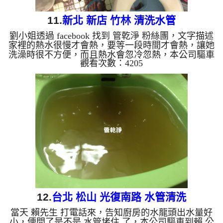
11.
新北 新店 竹林 清洗水管
劉小姐透過 facebook 找到 管乾淨 粉絲團，文字描述
家裡的熱水很慢才會熱，要等一段時間才會熱，讓她
洗澡時很不方便，而且熱水會忽冷忽熱，本公司驅車
觀看次數：4205
到 劉小姐 家裡檢測，發現管路裡面都是泥沙及鐵
鏽，所以水無法正常通過，，本公司架起 水管清洗
機 ，開始 清洗水管 ，鐵鏽水從水龍頭狂噴，馬上就
裝滿一杯黑水，如下圖及影片，劉小姐嚇一跳，水管
怎麼藏了這麼多東西，清洗水管 過程堵住了好幾
次，本公司改以特殊工法處理， 水管清洗 約兩小時
後，出水量變大， 劉小姐能痛快的洗澡了。 清洗...
12.
台北 松山 光復南路 水管清洗
當天 賴先生 打電話來，告知廚房的水龍頭出水量好
小，便問了是不是 水管堵住 了，本公司驅車到賴 公