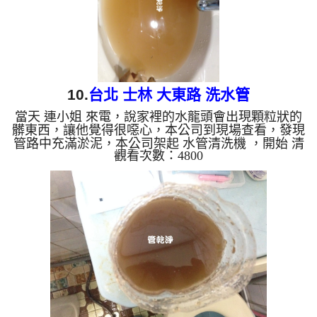
10.
台北 士林 大東路 洗水管
當天 連小姐 來電，說家裡的水龍頭會出現顆粒狀的
髒東西，讓他覺得很噁心，本公司到現場查看，發現
管路中充滿淤泥，本公司架起 水管清洗機 ，開始 清
觀看次數：4800
洗水管 ，泥水從水龍頭狂噴，馬上就掉出一堆髒東
西，像是泡沫紅茶，如下圖及影片，連小姐嚇了一
跳，原來水管裡面這麼髒，每天都用這髒水， 水管
清洗 約兩小時後，出水不在有髒東西， 連小姐能正
常用水了。 清洗水管, 水管清洗, 洗水管, 熱水管堵
塞, 熱水忽冷忽熱, 洗管路, 清管路 ...