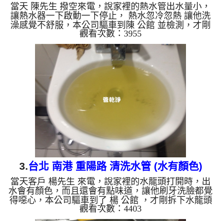
當天 陳先生 撥空來電，說家裡的熱水管出水量小，
讓熱水器一下啟動一下停止， 熱水忽冷忽熱 讓他洗
澡感覺不舒服，本公司驅車到陳 公館 並檢測，才剛
觀看次數：3955
拆下水龍頭濾嘴，就發現裡面有異物，如下圖，本公
司迅速架起 水管清洗機 ，開始 清洗水管 ，水龍頭就
噴出綠水，持續不斷，流理臺內還留有一粒粒異物，
如下圖及影片，陳先生 看了都覺得噁心， 水管清洗
約兩小時後，出水量變大， 陳先生可痛快的洗澡
了。 清洗水管, 水管清洗, 洗水管, 熱水管堵塞, 熱水
忽冷忽熱, 洗管路, 清管路 ...
3.
台北 南港 重陽路 清洗水管 (水有顏色)
當天客戶 楊先生 來電，說家裡的水龍頭打開時，出
水會有顏色，而且還會有點味道，讓他刷牙洗臉都覺
得噁心，本公司驅車到了 楊 公館 ，才剛拆下水龍頭
觀看次數：4403
上的濾嘴，就發現裡面有鐵鏽及其他沉積物，本公司
迅速架起 水管清洗機 ，開始 清洗水管 ，髒水一直從