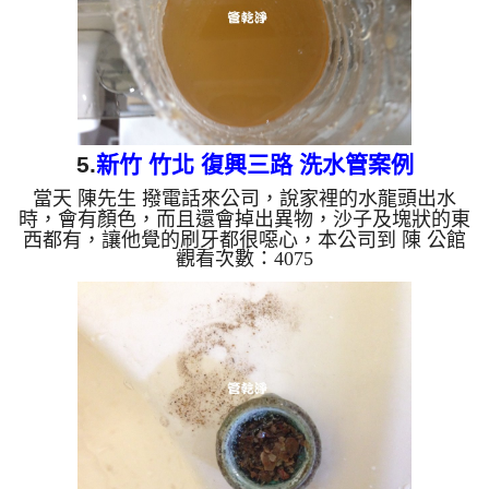
5.
新竹 竹北 復興三路 洗水管案例
當天 陳先生 撥電話來公司，說家裡的水龍頭出水
時，會有顏色，而且還會掉出異物，沙子及塊狀的東
西都有，讓他覺的刷牙都很噁心，本公司到 陳 公館
觀看次數：4075
查看，發現管路中都是泥沙，本公司迅速架起 水管
清洗機 ，開始 清洗水管 ，黃水一直從水龍頭流出，
如下圖及影片，陳先生 也拿起手起來拍照，髒水流
掉後還留有很多沉積物， 水管清洗 約兩小時後，出
水量變大，水也沒看到異物了， 陳先生可正常使用
水了。 清洗水管, 水管清洗, 洗水管, 熱水管堵塞, 熱
水忽冷忽熱, 洗管路, 清管路 ...