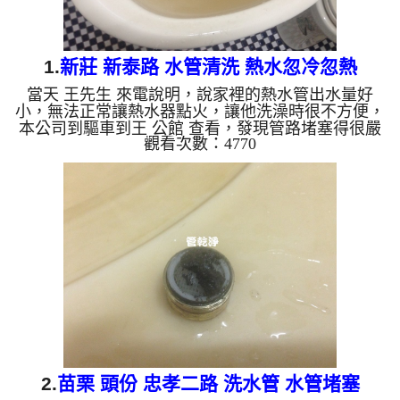
1.
新莊 新泰路 水管清洗 熱水忽冷忽熱
當天 王先生 來電說明，說家裡的熱水管出水量好
小，無法正常讓熱水器點火，讓他洗澡時很不方便，
本公司到驅車到王 公館 查看，發現管路堵塞得很嚴
觀看次數：4770
重，本公司迅速架起 水管清洗機 ，開始 清洗水管 ，
水龍頭狂噴黃水，如下圖及影片，王先生 覺得很不
舒服， 水管清洗 約兩小時後，出水量變大， 王先生
可痛快的洗澡了。 清洗水管, 水管清洗, 洗水管, 熱水
管堵塞, 熱水忽冷忽熱, 洗管路, 清管路 ...
2.
苗栗 頭份 忠孝二路 洗水管 水管堵塞