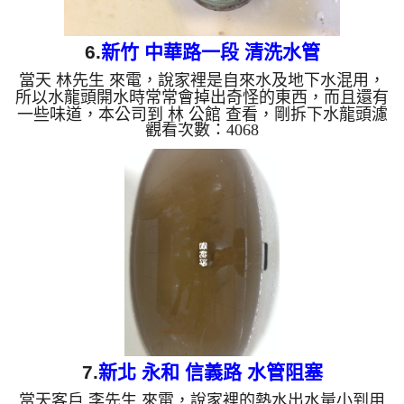
6.
新竹 中華路一段 清洗水管
當天 林先生 來電，說家裡是自來水及地下水混用，
所以水龍頭開水時常常會掉出奇怪的東西，而且還有
一些味道，本公司到 林 公館 查看，剛拆下水龍頭濾
觀看次數：4068
嘴，就發現一堆沉積物，如下圖，本公司迅速架起
水管清洗機 ，開始 清洗水管 ，綠水一直從水龍頭流
出，如下圖及影片，林先生 都不知道怎麼說，，洗
水管 過程堵住了好幾次，本公司改以特殊工法處
理， 水管清洗 約三小時後，出水量變大，水也不在
有異物， 林先生可正常用水了。 清洗水管, 水管清
洗, 洗水管, 熱水管堵塞, 熱水忽冷忽熱, 洗管...
7.
新北 永和 信義路 水管阻塞
當天客戶 李先生 來電，說家裡的熱水出水量小到用