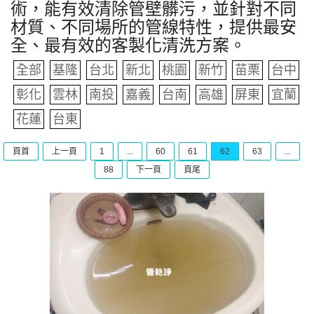
術，能有效清除管壁髒污，並針對不同
材質、不同場所的管線特性，提供最安
全、最有效的客製化清洗方案。
全部
基隆
台北
新北
桃園
新竹
苗栗
台中
彰化
雲林
南投
嘉義
台南
高雄
屏東
宜蘭
花蓮
台東
頁首
上一頁
1
...
60
61
62
63
...
88
下一頁
頁尾