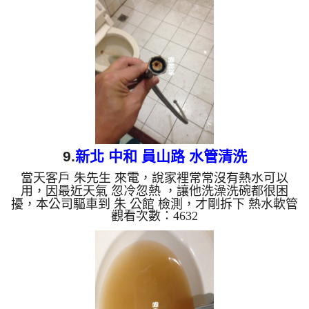
小時後，不在有髒水， 李先生總算能正常用水了。
清洗水管, 水管清洗, 洗水管, 熱水管堵塞, 熱水忽冷忽
熱, 洗管路, 清管路 ...
9.
新北 中和 員山路 水管清洗
當天客戶 朱先生 來電，說家裡常常沒有熱水可以
用，因最近天氣 忽冷忽熱 ，讓他洗澡洗碗都很困
擾，本公司驅車到 朱 公館 檢測，才剛拆下 熱水軟管
觀看次數：4632
，就發現管路裡面結了一層厚厚的碳酸鈣，所以水無
法正常通過，，本公司架起 水管清洗機 ，開始 清洗
水管 ，髒水狂噴，如下圖及影片，朱先生 感覺說不
出話來，清洗水管 過程堵住了好幾次，本公司改以
特殊工法處理， 水管清洗 約兩小時後，出水量變
大， 朱先生總算能正常使用熱水了。 清洗水管, 水管
清洗, 洗水管, 熱水管堵塞, 熱水忽冷忽熱...