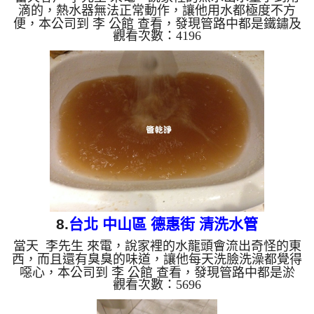
滴的，熱水器無法正常動作，讓他用水都極度不方
便，本公司到 李 公館 查看，發現管路中都是鐵鏽及
觀看次數：4196
異物，本公司架起 水管清洗機 ，開始 清洗水管 ，廢
水狂噴，如下圖及影片，李先生 看傻了眼，，清洗
水管 過程堵住了好幾次，本公司改以特殊工法處
理， 水管清洗 約兩小時後，出水量變大， 李先生終
於有熱水可以用了。 清洗水管, 水管清洗, 洗水管,
熱水管堵塞, 熱水忽冷忽熱, 洗管路, 清管路 ...
8.
台北 中山區 德惠街 清洗水管
當天 李先生 來電，說家裡的水龍頭會流出奇怪的東
西，而且還有臭臭的味道，讓他每天洗臉洗澡都覺得
噁心，本公司到 李 公館 查看，發現管路中都是淤
觀看次數：5696
泥，管路累積太多異物後，便從水龍頭流出了，本公
司架起 水管清洗機 ，開始 清洗水管 ，髒水狂噴，如
下圖及影片，李先生 嚇到叫了一聲， 水管清洗 約兩