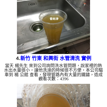
水龍頭流出，地上還留有一塊塊沉積物，如下圖及影
片，楊先生 不時說了OH MY GOD~了數次，髒水內
有很多沉積物， 水管清洗 約兩小時後，出水量變
大， 楊先生可安心的刷牙洗臉了。 清洗水管, 水管清
洗, 洗水管, 熱水管堵塞, 熱水忽冷...
4.
新竹 竹東 和興街 水管清洗 實例
當天 楊先生 來到公司詢問洗水管問題，說家裡的熱
水出水量很小，讓他洗澡的時候很不方便，本公司驅
車到 楊 公館 查看，發現管路內有大量的鐵鏽，造成
觀看次數：4396
管路內部堵塞，讓水不能順利通過，本公司迅速架起
水管清洗機 ，開始 清洗水管 ，髒水一直從水龍頭流
出，如下圖及影片，楊先生 看到大呼怎麼會這麼
髒，髒水流掉後還留有很多沉積物， 水管清洗 約兩
小時後，出水量變大， 楊先生可痛快的洗澡了。 清
洗水管, 水管清洗, 洗水管, 熱水管堵塞, 熱水忽冷忽
熱, 洗管路, 清管路 ...