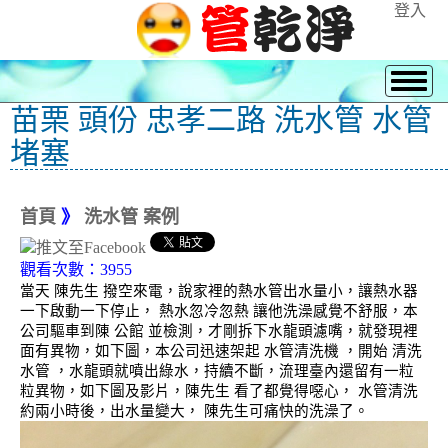
登入
苗栗 頭份 忠孝二路 洗水管 水管
堵塞
首頁
》
洗水管 案例
觀看次數：3955
當天 陳先生 撥空來電，說家裡的熱水管出水量小，讓熱水器
一下啟動一下停止， 熱水忽冷忽熱 讓他洗澡感覺不舒服，本
公司驅車到陳 公館 並檢測，才剛拆下水龍頭濾嘴，就發現裡
面有異物，如下圖，本公司迅速架起 水管清洗機 ，開始 清洗
水管 ，水龍頭就噴出綠水，持續不斷，流理臺內還留有一粒
粒異物，如下圖及影片，陳先生 看了都覺得噁心， 水管清洗
約兩小時後，出水量變大， 陳先生可痛快的洗澡了。