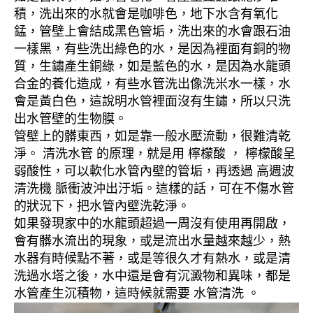
積，洗出來的水就會是咖啡色，地下水含有氧化
錳，管壁上會結成黑色管垢，洗出來的水會跟石油
一樣黑，有些洗出綠色的水，是因為裡面有銅的物
質，生鏽產生銅綠，如是藍色的水，是因為水龍頭
合金的養化造成，有些水管洗出像洗米水一樣，水
會是黃白色，這說明水管裡面沒有生鏽，所以只洗
出水管壁的生物膜。
管壁上的髒東西，如是靠一般水壓流動，很難清乾
淨。 清洗水管 的原理，就是用 檸檬酸 ， 檸檬酸呈
弱酸性，可以軟化水管內壁的管垢，再透過 高週波
清洗機 脈衝波沖出汙垢。這樣的話，可在不傷水管
的狀況下，把水管內壁洗乾淨。
如果發現家中的水龍頭超過一周沒有使用再開啟，
會有髒水流出的現象，或是流出水量越來越少，熱
水器有時候點不著，或是等很久才有熱水，或是清
洗過水塔之後，水中還是會有沉澱物和異味，都是
水管產生沉積物，這時候就需要 水管清洗 。