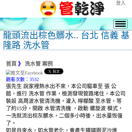
登入
龍頭流出棕色髒水.. 台北 信義 基
隆路 洗水管
首頁
》
洗水管 案例
觀看次數：3532
張先生 說家裡熱水出不來，本公司驅車至 張 公
館，進行 洗水管 作業，檢測發現管路堵住，本公司
裝設 高周波水管清洗機，灌入 檸檬酸 至水管，等
了約15分，開啟 水管清洗機 ，啟動 螺旋波 模式，
一洗就流出棕灰髒水，二個多小時後，出水量恢復
了。
如是自來水，如水管老化，會產生鐵鏽跟泥沙堆