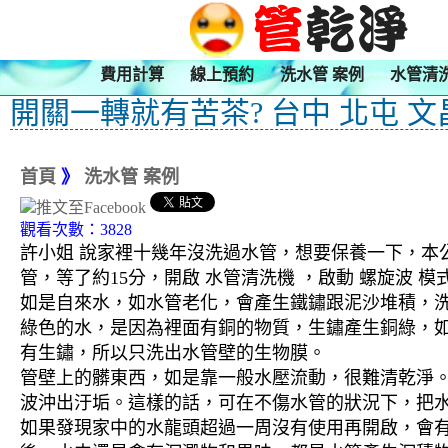
費用計算
線上預約
洗水管 案例
水管清
開關一轉就有苦茶? 台中 北屯 
首頁
》
洗水管 案例
觀看次數：3828
許小姐 說家裡十幾年沒洗過水管，想要保養一下，本公
管，等了約15分，開啟 水管清洗機 ，啟動 螺旋波
如是自來水，如水管老化，會產生鐵鏽跟泥沙堆積，
綠色的水，是因為裡面有銅的物質，生鏽產生銅綠，
有生鏽，所以只洗出水管壁的生物膜。
管壁上的髒東西，如是靠一般水壓流動，很難清乾淨。 
波沖出汙垢。這樣的話，可在不傷水管的狀況下，把
如果發現家中的水龍頭超過一周沒有使用再開啟，會