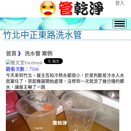
登入
竹北中正東路洗水管
首頁
》
洗水管 案例
觀看次數：7316
今天來到竹北，屋主告知冷熱水都很小，於是判斷是冷水入水
就塞住了，架起機器開始處理，沒想到一次就流了幾分鐘的髒
水，讓屋主嚇了一跳