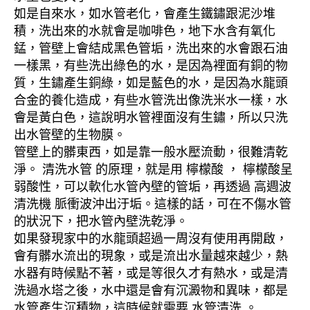
如是自來水，如水管老化，會產生鐵鏽跟泥沙堆
積，洗出來的水就會是咖啡色，地下水含有氧化
錳，管壁上會結成黑色管垢，洗出來的水會跟石油
一樣黑，有些洗出綠色的水，是因為裡面有銅的物
質，生鏽產生銅綠，如是藍色的水，是因為水龍頭
合金的養化造成，有些水管洗出像洗米水一樣，水
會是黃白色，這說明水管裡面沒有生鏽，所以只洗
出水管壁的生物膜。
管壁上的髒東西，如是靠一般水壓流動，很難清乾
淨。 清洗水管 的原理，就是用 檸檬酸 ， 檸檬酸呈
弱酸性，可以軟化水管內壁的管垢，再透過 高週波
清洗機 脈衝波沖出汙垢。這樣的話，可在不傷水管
的狀況下，把水管內壁洗乾淨。
如果發現家中的水龍頭超過一周沒有使用再開啟，
會有髒水流出的現象，或是流出水量越來越少，熱
水器有時候點不著，或是等很久才有熱水，或是清
洗過水塔之後，水中還是會有沉澱物和異味，都是
水管產生沉積物，這時候就需要 水管清洗 。