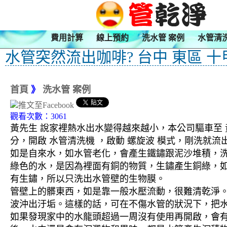
費用計算
線上預約
洗水管 案例
水管清
水管突然流出咖啡? 台中 東區 十
首頁
》
洗水管 案例
觀看次數：3061
黃先生 說家裡熱水出水變得越來越小，本公司驅車至 黃
分，開啟 水管清洗機 ，啟動 螺旋波 模式，剛洗
如是自來水，如水管老化，會產生鐵鏽跟泥沙堆積，
綠色的水，是因為裡面有銅的物質，生鏽產生銅綠，
有生鏽，所以只洗出水管壁的生物膜。
管壁上的髒東西，如是靠一般水壓流動，很難清乾淨。 
波沖出汙垢。這樣的話，可在不傷水管的狀況下，把
如果發現家中的水龍頭超過一周沒有使用再開啟，會