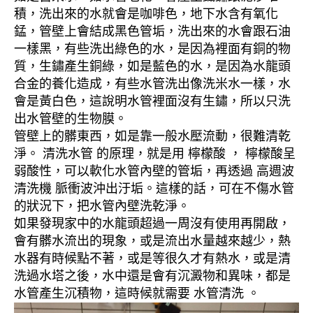
積，洗出來的水就會是咖啡色，地下水含有氧化
錳，管壁上會結成黑色管垢，洗出來的水會跟石油
一樣黑，有些洗出綠色的水，是因為裡面有銅的物
質，生鏽產生銅綠，如是藍色的水，是因為水龍頭
合金的養化造成，有些水管洗出像洗米水一樣，水
會是黃白色，這說明水管裡面沒有生鏽，所以只洗
出水管壁的生物膜。
管壁上的髒東西，如是靠一般水壓流動，很難清乾
淨。 清洗水管 的原理，就是用 檸檬酸 ， 檸檬酸呈
弱酸性，可以軟化水管內壁的管垢，再透過 高週波
清洗機 脈衝波沖出汙垢。這樣的話，可在不傷水管
的狀況下，把水管內壁洗乾淨。
如果發現家中的水龍頭超過一周沒有使用再開啟，
會有髒水流出的現象，或是流出水量越來越少，熱
水器有時候點不著，或是等很久才有熱水，或是清
洗過水塔之後，水中還是會有沉澱物和異味，都是
水管產生沉積物，這時候就需要 水管清洗 。