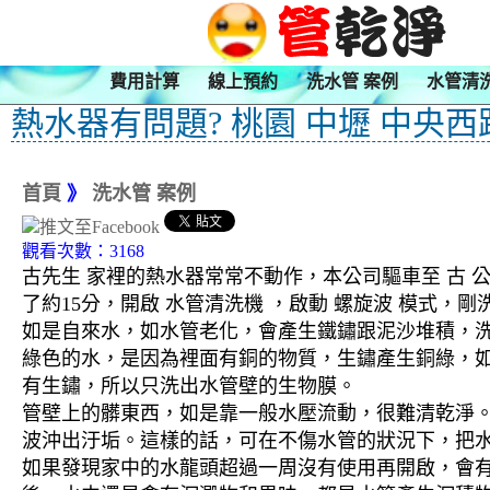
費用計算
線上預約
洗水管 案例
水管清
熱水器有問題? 桃園 中壢 中央西
首頁
》
洗水管 案例
觀看次數：3168
古先生 家裡的熱水器常常不動作，本公司驅車至 古 
了約15分，開啟 水管清洗機 ，啟動 螺旋波 模式
如是自來水，如水管老化，會產生鐵鏽跟泥沙堆積，
綠色的水，是因為裡面有銅的物質，生鏽產生銅綠，
有生鏽，所以只洗出水管壁的生物膜。
管壁上的髒東西，如是靠一般水壓流動，很難清乾淨。 
波沖出汙垢。這樣的話，可在不傷水管的狀況下，把
如果發現家中的水龍頭超過一周沒有使用再開啟，會