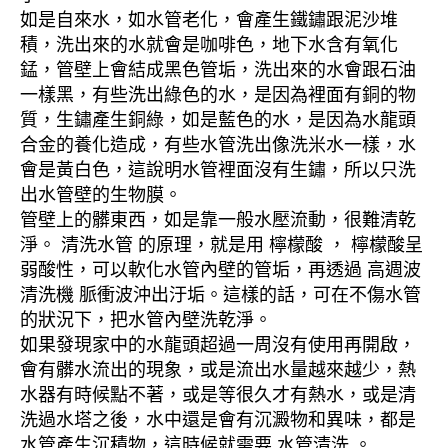
如是自來水，如水管老化，會產生鐵鏽跟泥沙堆
積，洗出來的水就會是咖啡色，地下水含有氧化
錳，管壁上會結成黑色管垢，洗出來的水會跟石油
一樣黑，有些洗出綠色的水，是因為裡面有銅的物
質，生鏽產生銅綠，如是藍色的水，是因為水龍頭
合金的養化造成，有些水管洗出像洗米水一樣，水
會是黃白色，這說明水管裡面沒有生鏽，所以只洗
出水管壁的生物膜。
管壁上的髒東西，如是靠一般水壓流動，很難清乾
淨。 清洗水管 的原理，就是用 檸檬酸 ， 檸檬酸呈
弱酸性，可以軟化水管內壁的管垢，再透過 高週波
清洗機 脈衝波沖出汙垢。這樣的話，可在不傷水管
的狀況下，把水管內壁洗乾淨。
如果發現家中的水龍頭超過一周沒有使用再開啟，
會有髒水流出的現象，或是流出水量越來越少，熱
水器有時候點不著，或是等很久才有熱水，或是清
洗過水塔之後，水中還是會有沉澱物和異味，都是
水管產生沉積物，這時候就需要 水管清洗 。