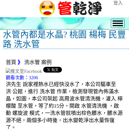
登入
水管內都是水晶? 桃園 楊梅 民豐
路 洗水管
首頁
》
洗水管 案例
觀看次數：3206
洪先生 說家裡熱水已經快沒水了，本公司驅車至
洪 公館，進行 洗水管 作業，檢測發現管內佈滿水
晶，如圖，本公司架起 高周波水管清洗機，灌入 檸
檬酸 至水管，等了約15分，開啟 水管清洗機 ，啟
動 螺旋波 模式，一洗水管就噴出棕色髒水，髒水源
源不絕，兩個多小時後，出水變乾淨出水量恢復
了。