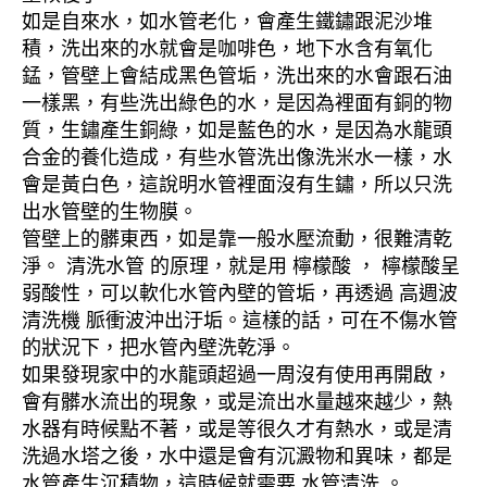
如是自來水，如水管老化，會產生鐵鏽跟泥沙堆
積，洗出來的水就會是咖啡色，地下水含有氧化
錳，管壁上會結成黑色管垢，洗出來的水會跟石油
一樣黑，有些洗出綠色的水，是因為裡面有銅的物
質，生鏽產生銅綠，如是藍色的水，是因為水龍頭
合金的養化造成，有些水管洗出像洗米水一樣，水
會是黃白色，這說明水管裡面沒有生鏽，所以只洗
出水管壁的生物膜。
管壁上的髒東西，如是靠一般水壓流動，很難清乾
淨。 清洗水管 的原理，就是用 檸檬酸 ， 檸檬酸呈
弱酸性，可以軟化水管內壁的管垢，再透過 高週波
清洗機 脈衝波沖出汙垢。這樣的話，可在不傷水管
的狀況下，把水管內壁洗乾淨。
如果發現家中的水龍頭超過一周沒有使用再開啟，
會有髒水流出的現象，或是流出水量越來越少，熱
水器有時候點不著，或是等很久才有熱水，或是清
洗過水塔之後，水中還是會有沉澱物和異味，都是
水管產生沉積物，這時候就需要 水管清洗 。