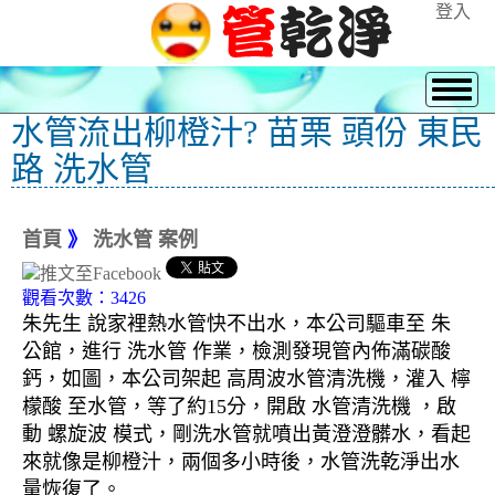
登入
水管流出柳橙汁? 苗栗 頭份 東民
路 洗水管
首頁
》
洗水管 案例
觀看次數：3426
朱先生 說家裡熱水管快不出水，本公司驅車至 朱
公館，進行 洗水管 作業，檢測發現管內佈滿碳酸
鈣，如圖，本公司架起 高周波水管清洗機，灌入 檸
檬酸 至水管，等了約15分，開啟 水管清洗機 ，啟
動 螺旋波 模式，剛洗水管就噴出黃澄澄髒水，看起
來就像是柳橙汁，兩個多小時後，水管洗乾淨出水
量恢復了。