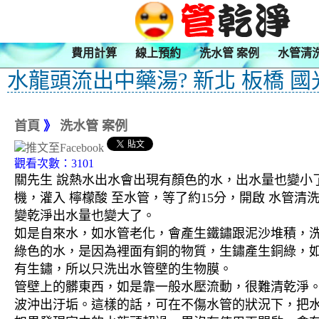
費用計算
線上預約
洗水管 案例
水管清
水龍頭流出中藥湯? 新北 板橋 國
首頁
》
洗水管 案例
觀看次數：3101
關先生 說熱水出水會出現有顏色的水，出水量也變小了
機，灌入 檸檬酸 至水管，等了約15分，開啟 水管
變乾淨出水量也變大了。
如是自來水，如水管老化，會產生鐵鏽跟泥沙堆積，
綠色的水，是因為裡面有銅的物質，生鏽產生銅綠，
有生鏽，所以只洗出水管壁的生物膜。
管壁上的髒東西，如是靠一般水壓流動，很難清乾淨。 
波沖出汙垢。這樣的話，可在不傷水管的狀況下，把