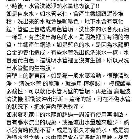
小時後，水管洗乾淨熱水量也恢復了!!
如是自來水，如水管老化，會產生鐵鏽跟泥沙堆
積，洗出來的水就會是咖啡色，地下水含有氧化
錳，管壁上會結成黑色管垢，洗出來的水會跟石油
一樣黑，有些洗出綠色的水，是因為裡面有銅的物
質，生鏽產生銅綠，如是藍色的水，是因為水龍頭
合金的養化造成，有些水管洗出像洗米水一樣，水
會是黃白色，這說明水管裡面沒有生鏽，所以只洗
出水管壁的生物膜。
管壁上的髒東西，如是靠一般水壓流動，很難清乾
淨。 清洗水管 的原理，就是用 檸檬酸 ， 檸檬酸呈
弱酸性，可以軟化水管內壁的管垢，再透過 高週波
清洗機 脈衝波沖出汙垢。這樣的話，可在不傷水管
的狀況下，把水管內壁洗乾淨。
如果發現家中的水龍頭超過一周沒有使用再開啟，
會有髒水流出的現象，或是流出水量越來越少，熱
水器有時候點不著，或是等很久才有熱水，或是清
洗過水塔之後，水中還是會有沉澱物和異味，都是