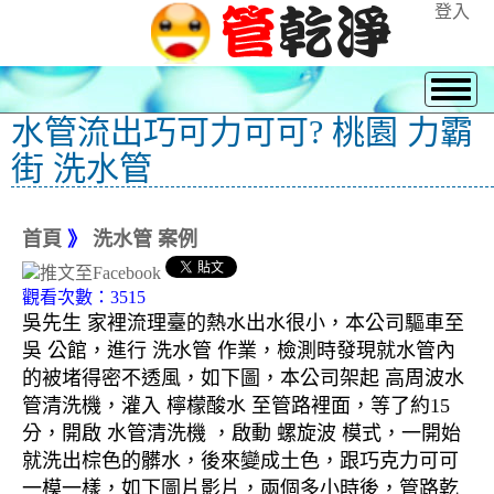
登入
水管流出巧可力可可? 桃園 力霸
街 洗水管
首頁
》
洗水管 案例
觀看次數：3515
吳先生 家裡流理臺的熱水出水很小，本公司驅車至
吳 公館，進行 洗水管 作業，檢測時發現就水管內
的被堵得密不透風，如下圖，本公司架起 高周波水
管清洗機，灌入 檸檬酸水 至管路裡面，等了約15
分，開啟 水管清洗機 ，啟動 螺旋波 模式，一開始
就洗出棕色的髒水，後來變成土色，跟巧克力可可
一模一樣，如下圖片影片，兩個多小時後，管路乾