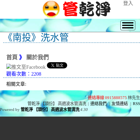
登入
《南投》洗水管
首頁
》
關於我們
觀看次數：2208
相關文章:
連絡專線 0915888575
林先生
管乾淨 【頭份】 高週波水管清洗
|
連絡我們
|
友情連結
|
RSS
Powered by
管乾淨 【頭份】 高週波水管清洗
4.30