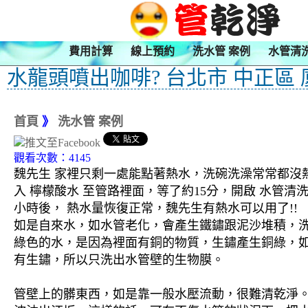
費用計算
線上預約
洗水管 案例
水管清
水龍頭噴出咖啡? 台北市 中正區
首頁
》
洗水管 案例
觀看次數：4145
魏先生 家裡只剩一處能點著熱水，洗碗洗澡常常都沒熱
入 檸檬酸水 至管路裡面，等了約15分，開啟 水管
小時後， 熱水量恢復正常，魏先生有熱水可以用了!!
如是自來水，如水管老化，會產生鐵鏽跟泥沙堆積，
綠色的水，是因為裡面有銅的物質，生鏽產生銅綠，
有生鏽，所以只洗出水管壁的生物膜。
管壁上的髒東西，如是靠一般水壓流動，很難清乾淨。 