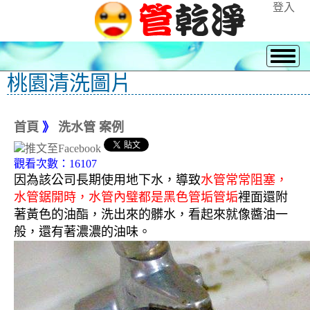
登入
桃園清洗圖片
首頁
》
洗水管 案例
觀看次數：16107
因為該公司長期使用地下水，導致
水管常常阻塞，
水管鋸開時，水管內璧都是黑色管垢管垢
裡面還附
著黃色的油酯，洗出來的髒水，看起來就像醬油一
般，還有著濃濃的油味。