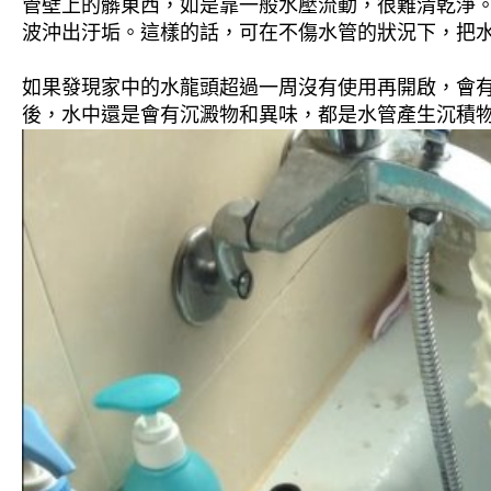
管壁上的髒東西，如是靠一般水壓流動，很難清乾淨。 
波沖出汙垢。這樣的話，可在不傷水管的狀況下，把
如果發現家中的水龍頭超過一周沒有使用再開啟，會
後，水中還是會有沉澱物和異味，都是水管產生沉積物