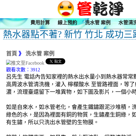
費用計算
線上預約
洗水管 案例
水管清
熱水器點不著? 新竹 竹北 成功三
首頁
》
洗水管 案例
觀看次數：3912
呂先生 電話內告知家裡的熱水出水量小到熱水器常常
高周波水管清洗機，灌入 檸檬酸水 至管路裡面，等了
濃，流理臺還留下一堆異物，如下圖及影片，一個小時
如是自來水，如水管老化，會產生鐵鏽跟泥沙堆積，
綠色的水，是因為裡面有銅的物質，生鏽產生銅綠，
有生鏽，所以只洗出水管壁的生物膜。