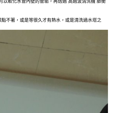
可以軟化水管內壁的管垢，再透過 高週波清洗機 脈衝
候點不著，或是等很久才有熱水，或是清洗過水塔之