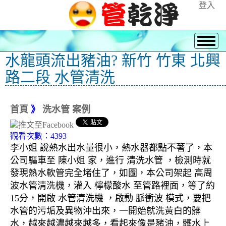
登入
水龍頭流出豬油? 新竹 竹東 北興
路二段 水管清洗
首頁
》
洗水管 案例
觀看次數：4393
李小姐 說熱水出水量很小，熱水器都點不著了，本
公司驅車至 陳小姐 家，進行 清洗水管 ，檢測時就
發現熱水軟管完全堵住了，如圖，本公司架起 高周
波水管清洗機，灌入 檸檬酸水 至管路裡面，等了約
15分，開啟 水管清洗機 ，啟動 脈衝波 模式，要把
水管的污垢及異物沖出來，一開始就洗黃白的髒
水，越來越濃越來越多，看起來像是豬油，髒水上