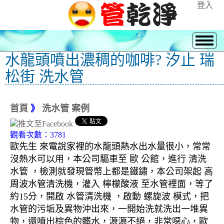
登入
水龍頭噴出濃稠的咖啡? 汐止 瑞
松街 洗水管
首頁
》
洗水管 案例
觀看次數：3781
歐先生 來電說家裡的水龍頭熱水出水量很小，常常
沒熱水可以用，本公司驅車至 歐 公館，進行 清洗
水管 ，檢測就發現管幣上都是鐵鏽，本公司架起 高
周波水管清洗機，灌入 檸檬酸液 至水管裡面，等了
約15分，開啟 水管清洗機 ，啟動 螺旋波 模式，把
水管的污垢及異物沖出來，一開始洗就洗出一堆異
物，還噴出棕色的髒水，源源不絕，非常噁心，歐