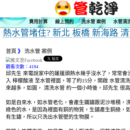
費用計算
線上預約
洗水管 案例
水管清
熱水管堵住? 新北 板橋 新海路 
首頁
》
洗水管 案例
觀看次數：4184
邱先生 來電說家中的蓮蓬頭熱水幾乎沒水了，常常會沒
入 檸檬酸液 至水管裡面，等了約15分，開啟 水管
來越多，如圖， 清洗水管 約一個小時後，邱先生 很高
如是自來水，如水管老化，會產生鐵鏽跟泥沙堆積，
綠色的水，是因為裡面有銅的物質，生鏽產生銅綠，
有生鏽，所以只洗出水管壁的生物膜。