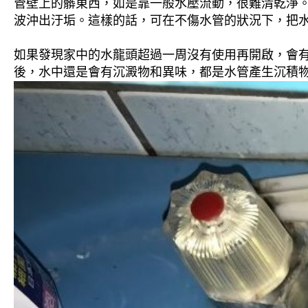
管壁上的髒東西，如是靠一般水壓流動，很難清乾淨。 
波沖出汙垢。這樣的話，可在不傷水管的狀況下，把
如果發現家中的水龍頭超過一周沒有使用再開啟，會
後，水中還是會有沉澱物和異味，都是水管產生沉積物