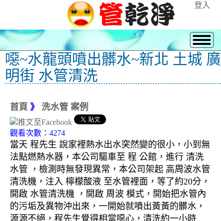
登入
噁~水龍頭噴出髒水~新北 土城 廣
明街 水管清洗
首頁
》
洗水管 案例
觀看次數：4274
當天 程先生 說家裡熱水出水突然變的很小，小到無
法點燃熱水器，本公司驅車至 程 公館，進行 清洗
水管 ，檢測時無發現異常，本公司架起 高周波水管
清洗機，注入 檸檬酸液 至水管裡面，等了約20分，
開啟 水管清洗機 ，開啟 周波 模式，開始把水管內
的污垢及異物沖出來，一開始就噴出黃黃的髒水，
源源不絕，程先生覺得相當噁心，清洗約一小時