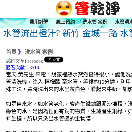
費用計算
線上預約
洗水管 案例
水管清
水管流出橙汁? 新竹 金城一路 
首頁
》
洗水管 案例
觀看次數：3516
當天 黃先生 來電，說家裡熱水突然變得很小，讓他洗
管清洗機，注入 檸檬酸 至水管，等候約15分鐘，利
殊工法，這時洗出來的水呈灰白色，看起來牛奶，如影
如是自來水，如水管老化，會產生鐵鏽跟泥沙堆積，
綠色的水，是因為裡面有銅的物質，生鏽產生銅綠，
有生鏽，所以只洗出水管壁的生物膜。