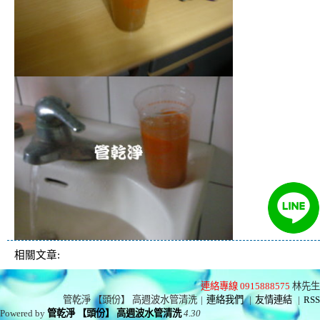
相關文章:
連絡專線 0915888575
林先生
管乾淨 【頭份】 高週波水管清洗
|
連絡我們
|
友情連結
|
RSS
Powered by
管乾淨 【頭份】 高週波水管清洗
4.30