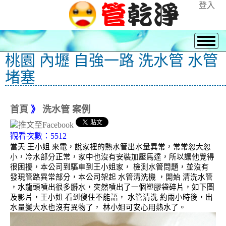
登入
桃園 內壢 自強一路 洗水管 水管
堵塞
首頁
》
洗水管 案例
觀看次數：5512
當天 王小姐 來電，說家裡的熱水管出水量異常，常常忽大忽
小，冷水部分正常，家中也沒有安裝加壓馬達，所以讓他覺得
很困擾，本公司到驅車到王小姐家， 檢測水管問題，並沒有
發現管路異常部分，本公司架起 水管清洗機 ，開始 清洗水管
，水龍頭噴出很多髒水，突然噴出了一個塑膠袋碎片，如下圖
及影片，王小姐 看到傻住不能語， 水管清洗 約兩小時後，出
水量變大水也沒有異物了， 林小姐可安心用熱水了。