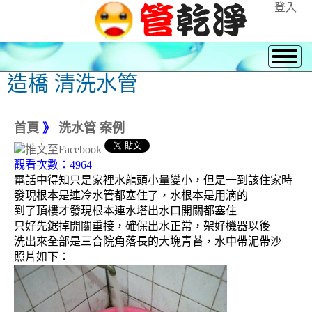
登入
造橋 清洗水管
首頁
》
洗水管 案例
觀看次數：4964
電話中得知只是家裡水龍頭小量變小，但是一到該住家時
發現根本是連冷水管都塞住了，水根本是用滴的
到了頂樓才發現根本連水塔出水口開關都塞住
只好先鋸掉開關重接，確保出水正常，架好機器以後
洗出來全部是三合院角落長的大塊青苔，水中帶泥帶沙
照片如下：