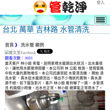
登入
台北 萬華 吉林路 水管清洗
首頁
》
洗水管 案例
觀看次數：3693
當天客戶 林小姐 來電，說明家裡水龍頭出水狀況，出水量很
小，讓他用水都覺得困擾，本公司到 林 公館 檢測，發現管路
中有大量的異物堵住，本公司迅速架起 水管清洗機 ，開始 清
洗水管 ，黃水從水龍頭流出，噴出不少塊狀的異物，黃水源
源不絕，如下圖及影片，客戶 林小姐 看到嚇了一跳， 水管清
洗 約兩個小時後，出水也正常，林小姐 總算能正常用水了。