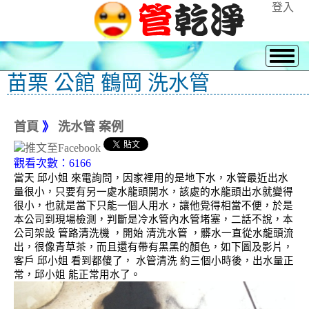
登入
苗栗 公館 鶴岡 洗水管
首頁
》
洗水管 案例
觀看次數：6166
當天 邱小姐 來電詢問，因家裡用的是地下水，水管最近出水
量很小，只要有另一處水龍頭開水，該處的水龍頭出水就變得
很小，也就是當下只能一個人用水，讓他覺得相當不便，於是
本公司到現場檢測，判斷是冷水管內水管堵塞，二話不說，本
公司架設 管路清洗機 ，開始 清洗水管 ，髒水一直從水龍頭流
出，很像青草茶，而且還有帶有黑黑的顏色，如下圖及影片，
客戶 邱小姐 看到都傻了， 水管清洗 約三個小時後，出水量正
常，邱小姐 能正常用水了。