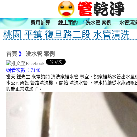
費用計算
線上預約
洗水管 案例
水管清
桃園 平鎮 復旦路二段 水管清洗
首頁
》
洗水管 案例
觀看次數：7140
當天 鍾先生 來電詢問 清洗家裡水管 事宜，說家裡熱水管出
本公司架設 管路清洗機 ，開始 清洗水管 ，髒水持續從水龍頭
興能正常洗澡了。