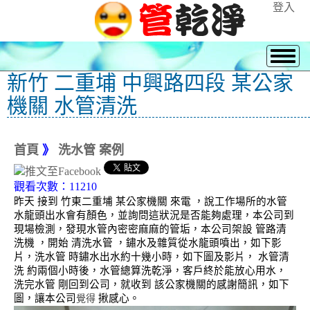
登入
新竹 二重埔 中興路四段 某公家
機關 水管清洗
首頁
》
洗水管 案例
觀看次數：11210
昨天 接到 竹東二重埔 某公家機關 來電 ，說工作場所的水管
水龍頭出水會有顏色，並詢問這狀況是否能夠處理，本公司到
現場檢測，發現水管內密密麻麻的管垢，本公司架設 管路清
洗機 ，開始 清洗水管 ，鏽水及雜質從水龍頭噴出，如下影
片，洗水管 時鏽水出水約十幾小時，如下圖及影片， 水管清
洗 約兩個小時後，水管總算洗乾淨，客戶終於能放心用水，
洗完水管 剛回到公司，就收到 該公家機關的感謝簡訊，如下
圖，讓本公司
揪感心。
覺得