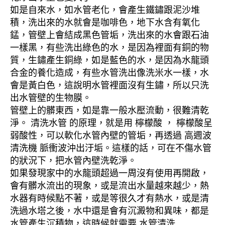
如是自來水，如水管老化，會產生鐵鏽跟泥沙堆
積，洗出來的水就會是咖啡色，地下水含有氧化
錳，管壁上會結成黑色管垢，洗出來的水會跟石油
一樣黑，有些洗出綠色的水，是因為裡面有銅的物
質，生鏽產生銅綠，如是藍色的水，是因為水龍頭
合金的養化造成，有些水管洗出像洗米水一樣，水
會是黃白色，這說明水管裡面沒有生鏽，所以只洗
出水管壁的生物膜。
管壁上的髒東西，如是靠一般水壓流動，很難清乾
淨。 清洗水管 的原理，就是用 檸檬酸 ， 檸檬酸呈
弱酸性，可以軟化水管內壁的管垢，再透過 高週波
清洗機 脈衝波沖出汙垢。這樣的話，可在不傷水管
的狀況下，把水管內壁洗乾淨。
如果發現家中的水龍頭超過一周沒有使用再開啟，
會有髒水流出的現象，或是流出水量越來越少，熱
水器有時候點不著，或是等很久才有熱水，或是清
洗過水塔之後，水中還是會有沉澱物和異味，都是
水管產生沉積物，這時候就需要 水管清洗