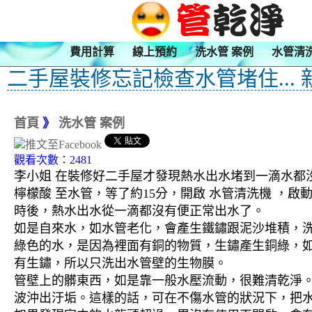
費用計算
線上預約
洗水管 案例
水管清
二手屋裝修忘記檢查水管堵住... 
首頁
》
洗水管 案例
觀看次數：2481
李小姐 在裝修好二手屋才發現熱水出水堵到一滴水都
檸檬酸 至水管，等了約15分，開啟 水管清洗機 ，
時後，熱水出水從一滴都沒有便正常出水了。
如是自來水，如水管老化，會產生鐵鏽跟泥沙堆積，
綠色的水，是因為裡面有銅的物質，生鏽產生銅綠，
有生鏽，所以只洗出水管壁的生物膜。
管壁上的髒東西，如是靠一般水壓流動，很難清乾淨。 
波沖出汙垢。這樣的話，可在不傷水管的狀況下，把