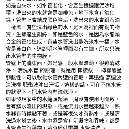
如是自來水，如水管老化，會產生鐵鏽跟泥沙堆
積，洗出來的水就會是咖啡色，地下水含有氧化
錳，管壁上會結成黑色管垢，洗出來的水會跟石油
一樣黑，有些洗出綠色的水，是因為裡面有銅的物
質，生鏽產生銅綠，如是藍色的水，是因為水龍頭
合金的養化造成，有些水管洗出像洗米水一樣，水
會是黃白色，這說明水管裡面沒有生鏽，所以只洗
出水管壁的生物膜。
管壁上的髒東西，如是靠一般水壓流動，很難清乾
淨。 清洗水管 的原理，就是用 檸檬酸 ， 檸檬酸呈
弱酸性，可以軟化水管內壁的管垢，再透過 高週波
清洗機 脈衝波沖出汙垢。這樣的話，可在不傷水管
的狀況下，把水管內壁洗乾淨。
如果發現家中的水龍頭超過一周沒有使用再開啟，
會有髒水流出的現象，或是流出水量越來越少，熱
水器有時候點不著，或是等很久才有熱水，或是清
洗過水塔之後，水中還是會有沉澱物和異味，都是
水管產生沉積物，這時候就需要 水管清洗 。