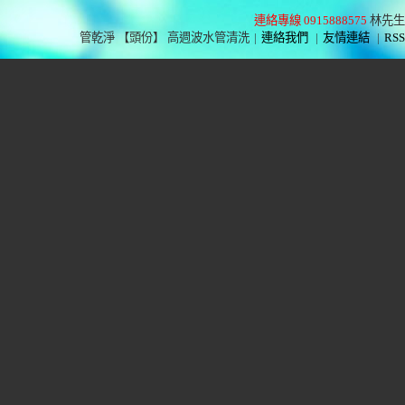
連絡專線 0915888575
林先生
管乾淨 【頭份】 高週波水管清洗
|
連絡我們
|
友情連結
|
RSS