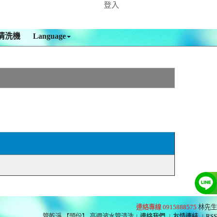
登入
清洗機
Language
連絡專線 0915888575
林先生
管乾淨 【頭份】 高週波水管清洗
|
連絡我們
|
友情連結
|
RSS