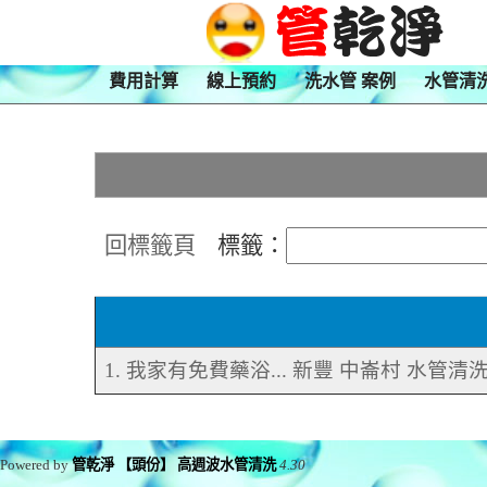
費用計算
線上預約
洗水管 案例
水管清
回標籤頁
標籤：
1. 我家有免費藥浴... 新豐 中崙村 水管清
Powered by
管乾淨 【頭份】 高週波水管清洗
4.30