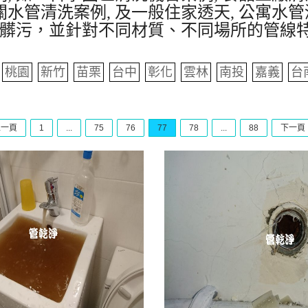
水管清洗案例, 及一般住家透天, 公寓水管
髒污，並針對不同材質、不同場所的管線
桃園
新竹
苗栗
台中
彰化
雲林
南投
嘉義
台
上一頁
1
...
75
76
77
78
...
88
下一頁