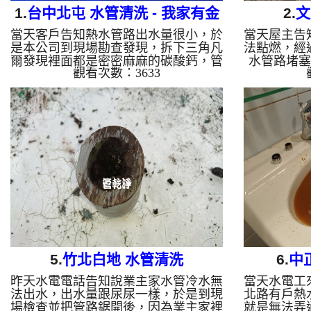
1.
台中北屯 水管清洗 - 我家有金
2.
文
當天客戶告知熱水管路出水量很小，於
當天屋主告
塊
是本公司到現場勘查發現，拆下三角凡
法點燃，經
爾發現裡面都是密密麻麻的碳酸鈣，管
水管路堵塞
觀看次數：3633
路裡面也是，於是本公司架起 水管清
洗機 ，開始
洗機 ，開始 清洗水管 ， 洗水管 的過
程，水管冒
程，水管冒出金光閃閃的小金塊，水桶
驚覺家中水
裡滿是金塊，如下圖，客戶下了一大
堵塞，本公
跳，讓我以為我們發了(.......)，熱水管
， 水管清
路多次堵塞，本公司使用特別 清洗水
能點燃。 
管工法 ， 水管清洗 約二小時，終於讓
熱水管堵
熱水水管出水正常。 清洗水管 水管清
洗 洗水管 熱水管堵塞 熱水忽冷忽熱 ...
5.
竹北白地 水管清洗
6.
中
昨天水電電話告知說業主家水管冷水無
當天水電工
法出水，出水量跟尿尿一樣，於是到現
北路有戶熱
場檢查並把管路鋸開後，因為業主家裡
就是無法弄