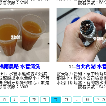
觀看次數：3709
觀看次數：506
客戶家發現，電熱水器裡面
水管清洗機 ，開始 清洗水
髒，尤其是冷水管進水口，
管 沒多久水管出口沖出
根本是泥漿水，於是本公司
混雜著氣泡， 水管清洗 
清洗機 ，開始 清洗水管 ，
於讓熱水管正常出水。 清
過程，冷熱水管都冒出濃濃
清洗 洗水管 熱水管堵塞 
客戶大呼誇張， 水管清洗
...
，讓水管水路終於能正常出
水管 水管清洗 洗水管 熱水
 熱水忽冷忽熱 ...
橋雨農路 水管清洗
11.
台北內湖 水
告知，水管水龍頭會流出異
當天客戶告知，家中所有
成龍頭出水水量變小，不管
都很小，經過本公司檢查
洗臉刷牙都覺得噁心，於是
水出口都堵塞，有的熱水
觀看次數：3903
觀看次數：542
 水管清洗機 ，開始 清洗水
的，看下圖三角凡爾的狀
水管 沒多久管路得髒水就不停
得多嚴重，管路裡面也是
做噁， 水管清洗 約兩小
快沒有空隙可以讓水流過
上一頁
1
...
75
76
77
78
...
88
下一頁
水管正常出水。 清洗水管
司架起 水管清洗機 ，利用
洗水管 熱水管堵塞 熱水忽冷
管 工法 洗水管 ，沒多久