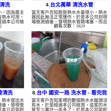
管清洗
4.
台北萬華 清洗水管
小，因為屋主
當天客戶告知廚房熱水水量很小，熱水
有熱水可用，
器因此無法正常運作，於是本公司到現
經過本公司檢
場檢測過後，發現熱水管路堵塞，而且
2
觀看次數：3829
了鐵鏽，於是
熱水管路開水都有顏色，於是本公司架
開始 清洗水
起 水管清洗機 ，開始 清洗水管 ， 洗
管冒出咖啡色
水管 的過程，水管不斷出現咖啡色的
誇張，熱水管
泥水，屋主看到都覺得離譜，熱水管路
用特別清洗水
好幾次堵塞，本公司利用特別清洗水管
小時，終於讓
工法， 水管清洗 約三小時，讓熱水管
管 水管清洗
管路能正常出水。 清洗水管 水管清
冷忽熱 ...
洗 洗水管 熱水管堵塞 熱水忽冷忽熱 ...
管清洗
8.
台中 國安一路 洗水管 - 看完我
，熱水管出水
當天客戶告知家裡的數個熱水水龍頭沒
驚呆了
過後，發現管
有水，於是經過本公司檢測，這家的水
是本公司架起
管至少塞住一年多了，於是本公司架起