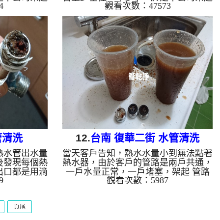
4
觀看次數：47573
管 ， 洗水
水管清洗機 ，開始 清洗水管 ， 洗水
管垢及泥水，
管 沒多久管路冒出了藍色生命之水，
約兩小時，終
呼~~，第一次洗到顏色這麼深的藍
洗水管 水管
水，看到我自己都傻眼了， 水管清洗
熱水忽冷忽熱
約兩小時，水管水路終於能正常出水。
清洗水管 水管清洗 洗水管 熱水管堵塞
熱水忽冷忽熱 ...
管清洗
12.
台南 復華二街 水管清洗
熱水管出水量
當天客戶告知，熱水水量小到無法點著
後發現每個熱
熱水器，由於客戶的管路是兩戶共通，
出口都是用滴
一戶水量正常，一戶堵塞，架起 管路
9
觀看次數：5987
況就知道堵塞
清洗機 ，才剛把管路水清出，就發現
如此，幾乎都
滿滿都是鐵鏽的水，把彎頭拆下，發現
了，於是本公
管子裡密密麻麻的鐵鏽，於是開始 清
頁尾
特殊 清洗水
洗水管 ，按著正常工法 灌入檸檬酸 洗
管路就堵塞無
水管 ， 等了約十分鐘， 做 水管清洗