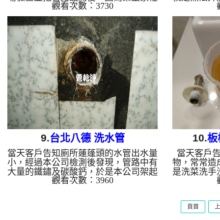
觀看次數：3730
是用地下水，英吋水管管路幾乎塞到全
處理，到了
滿，管路內都是黑色重金屬沉積物，於
管路超級骯
是本公司架起 水管清洗機 ，開始 清洗
水龍頭打開
水管 ， 洗水管 的過程，水管冒出香濃
架起 水管
的黑泥，業主及水電都覺得誇張，管路
洗水管 的
數次堵塞，本公司利用特別清洗水管工
的泥漿，讓
法， 水管清洗 約四小時，讓水管管路
約兩小時
終於能正常出水。 清洗水管 水管清洗
水。 清洗
洗水管 熱水管堵塞 熱水忽冷忽熱 ...
管堵塞
9.
台北八德 洗水管
10.
板
當天客戶告知廁所蓮蓬頭的水管出水量
當天客戶
小，經過本公司檢測後發現，管路中有
物，常常造
大量的鐵鏽及碳酸鈣，於是本公司架起
是洗菜洗手
觀看次數：3960
水管清洗機 ，開始 清洗水管 ， 洗水
本公司架起
管 沒多久水管出口不停冒出髒東西，
管 ， 洗
像是汽水一樣，都是氣泡水， 水管清
冒出，讓人
頁首
洗 約兩小時，終於讓水管正常出水。
時，終於讓
清洗水管 水管清洗 洗水管 熱水管堵塞
水管清洗 