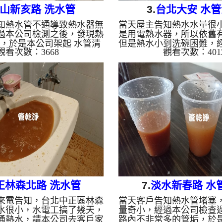
山新亥路 洗水管
3.
台北大安 水
知熱水管不通導致熱水器無
當天屋主告知熱水水量很
過本公司檢測之後，發現熱
是用電熱水器，所以依舊
，於是本公司架起 水管清
但是熱水小到洗碗困難，
觀看次數：3668
觀看次數：401
 清洗水管 ， 洗水管 的過
查過後，發現管路中積滿
出濃濃的茶色的鏽水，屋主
本公司架起 水管清洗機 ，
管有夠離譜，熱水管路兩次
管 ， 洗水管 的過程，水
司使用特別 清洗水管工法
的鐵鏽水，屋主看到大呼
洗 約二小時，終於讓熱水器
路數幾次堵塞，本公司使
清洗水管 水管清洗 洗水管
管工法， 水管清洗 約二
塞 熱水忽冷忽熱 ...
熱水管出水正常。 清洗水
洗水管 熱水管堵塞 熱水忽
正林森北路 洗水管
7.
淡水新春路 水
來電告知，台北中正區林森
當天客戶告知熱水管堵塞
水很小，水電工搞了幾天，
量奇小，經過本公司檢查
通熱水，請本公司去客戶家
路內不非常多的管垢，於