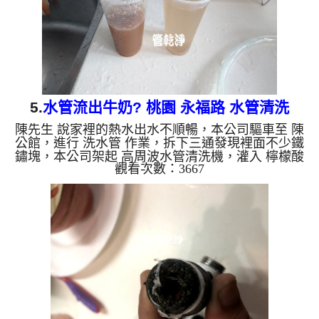
銅的物質，生鏽...
5.
水管流出牛奶? 桃園 永福路 水管清洗
陳先生 說家裡的熱水出水不順暢，本公司驅車至 陳
公館，進行 洗水管 作業，拆下三通發現裡面不少鐵
鏽塊，本公司架起 高周波水管清洗機，灌入 檸檬酸
觀看次數：3667
水 至管路裡面，等了約15分，開啟 水管清洗機 ，啟
動 螺旋波 模式，一開始就洗出白色髒水，看起來跟
牛奶一樣，如下圖片影片，兩個小時後，管路清洗乾
淨出水量也恢復正常了!! 如是自來水，如水管老化，
會產生鐵鏽跟泥沙堆積，洗出來的水就會是咖啡色，
地下水含有氧化錳，管壁上會結成黑色管垢，洗出來
的水會跟石油一樣黑，有些洗出綠色的水，是因為裡
面有銅的物質，...