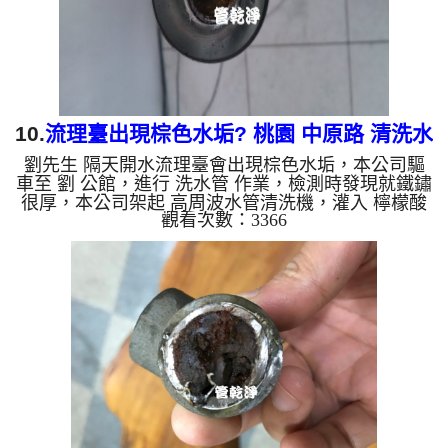
因為裡面有銅的物質...
10.
流理臺出現棕色水垢? 桃園 中原路 清洗水
劉先生 隔天開水流理臺會出現棕色水垢，本公司驅
管
車至 劉 公館，進行 洗水管 作業，檢測時發現就鐵鏽
很厚，本公司架起 高周波水管清洗機，灌入 檸檬酸
觀看次數：3366
水 至管路裡面，等了約15分，開啟 水管清洗機 ，啟
動 螺旋波 模式，一開始就洗出棕色的髒水，越洗就
越多髒，跟咖啡一樣，如下圖片影片，兩個多小時
後，管路清洗乾淨出水量也變大了!! 如是自來水，如
水管老化，會產生鐵鏽跟泥沙堆積，洗出來的水就會
是咖啡色，地下水含有氧化錳，管壁上會結成黑色管
垢，洗出來的水會跟石油一樣黑，有些洗出綠色的
水，是因為裡面有銅...