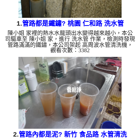
1.
管路都是鐵鏽? 桃園 仁和路 洗水管
陳小姐 家裡的熱水水龍頭出水變得越來越小，本公
司驅車至 陳小姐 家，進行 洗水管 作業，檢測時發現
管路滿滿的鐵鏽，本公司架起 高周波水管清洗機，
觀看次數：3382
灌入 檸檬酸 至管路裡面，等了約15分，開啟 水管清
洗機 ，啟動 螺旋波 模式，一開始就洗出棕色髒水，
越洗就越髒，如下圖片影片，兩個小時後，水變乾淨
出水量也恢復正常了!! 如是自來水，如水管老化，會
產生鐵鏽跟泥沙堆積，洗出來的水就會是咖啡色，地
下水含有氧化錳，管壁上會結成黑色管垢，洗出來的
水會跟石油一樣黑，有些洗出綠色的水，是因為裡面
有銅的物質，生...
2.
管路內都是泥? 新竹 食品路 水管清洗