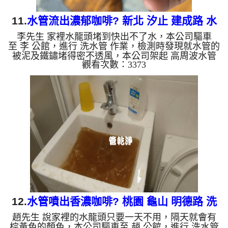
11.
水管流出濃郁咖啡? 新北 汐止 建成路 水
李先生 家裡水龍頭堵到快出不了水，本公司驅車
管清洗
至 李 公館，進行 洗水管 作業，檢測時發現就水管的
被泥及鐵鏽堵得密不透風，本公司架起 高周波水管
觀看次數：3373
清洗機，灌入 檸檬酸水 至管路裡面，等了約15分，
開啟 水管清洗機 ，啟動 螺旋波 模式，一開始就洗出
棕色的髒水，越洗就越多，跟咖啡一模一樣，如下圖
片影片，兩個多小時後，管路清洗乾淨出水量也恢復
正常了!! 如是自來水，如水管老化，會產生鐵鏽跟泥
沙堆積，洗出來的水就會是咖啡色，地下水含有氧化
錳，管壁上會結成黑色管垢，洗出來的水會跟石油一
樣黑，有些洗出綠...
12.
水管噴出香濃咖啡? 桃園 龜山 明德路 洗
趙先生 說家裡的水龍頭只要一天不用，隔天就會有
水管
棕黃色的顏色，本公司驅車至 趙 公館，進行 洗水管