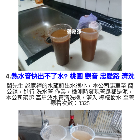
絕，越洗就越髒，如下圖片影片，一個多小時後，水
變清澈出水量也恢復了!! 如是自來水，如水管老化，
會產生鐵鏽跟泥沙堆積，洗出來的水就會是咖啡色，
地下水含有氧化錳，管壁上會結成黑色管垢，洗出來
的水會跟石油一樣黑，有些洗出綠色的水，是因為裡
面有銅的物質，生...
4.
熱水管快出不了水? 桃園 觀音 忠愛路 清洗
簡先生 說家裡的水龍頭出水很小，本公司驅車至 簡
水管
公館，進行 洗水管 作業，檢測時發現管路都是泥，
本公司架起 高周波水管清洗機，灌入 檸檬酸水 至管
觀看次數：3325
路裡面，等了約15分，開啟 水管清洗機 ，啟動 脈衝
波 模式，一開始就洗出泥水，源源不絕，越洗就越
髒，如下圖片影片，兩個多小時後，水管清洗乾淨出
水量也恢復正常了!! 如是自來水，如水管老化，會產
生鐵鏽跟泥沙堆積，洗出來的水就會是咖啡色，地下
水含有氧化錳，管壁上會結成黑色管垢，洗出來的水
會跟石油一樣黑，有些洗出綠色的水，是因為裡面有