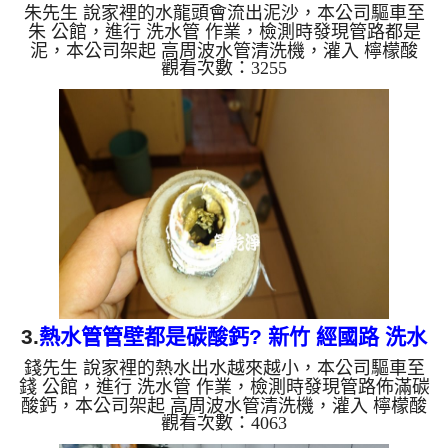
朱先生 說家裡的水龍頭會流出泥沙，本公司驅車至
朱 公館，進行 洗水管 作業，檢測時發現管路都是
泥，本公司架起 高周波水管清洗機，灌入 檸檬酸
觀看次數：3255
水 至管路裡面，等了約15分，開啟 水管清洗機 ，啟
動 螺旋波 模式，一開始就洗出棕色髒水，源源不
絕，如下圖片影片，兩個小時後，水變乾淨出水量也
變大了!! 如是自來水，如水管老化，會產生鐵鏽跟泥
沙堆積，洗出來的水就會是咖啡色，地下水含有氧化
錳，管壁上會結成黑色管垢，洗出來的水會跟石油一
樣黑，有些洗出綠色的水，是因為裡面有銅的物質，
生鏽產生銅綠，如是藍...
3.
熱水管管壁都是碳酸鈣? 新竹 經國路 洗水
錢先生 說家裡的熱水出水越來越小，本公司驅車至
管
錢 公館，進行 洗水管 作業，檢測時發現管路佈滿碳
酸鈣，本公司架起 高周波水管清洗機，灌入 檸檬酸
觀看次數：4063
水 至管路裡面，等了約15分，開啟 水管清洗機 ，啟
動 脈衝波 模式，一開始就洗出棕色髒水，源源不