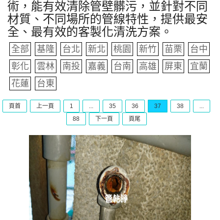
術，能有效清除管壁髒污，並針對不同
材質、不同場所的管線特性，提供最安
全、最有效的客製化清洗方案。
全部
基隆
台北
新北
桃園
新竹
苗栗
台中
彰化
雲林
南投
嘉義
台南
高雄
屏東
宜蘭
花蓮
台東
頁首
上一頁
1
...
35
36
37
38
...
88
下一頁
頁尾