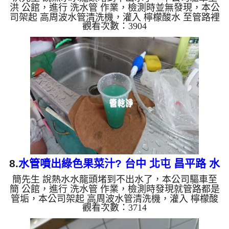
洪 公館，進行 洗水管 作業，檢測時並無發現，本公
司架起 高周波水管清洗機，灌入 檸檬酸水 至管路裡
觀看次數：3904
面，等了約15分，開啟 水管清洗機 ，啟動 脈衝波 模
式，一開始就洗出髒水，看起來就像是冬瓜茶一樣，
如下圖片影片，兩個多小時後，熱水出水量恢復正常
了!! 如是自來水，如水管老化，會產生鐵鏽跟泥沙堆
積，洗出來的水就會是咖啡色，地下水含有氧化錳，
管壁上會結成黑色管垢，洗出來的水會跟石油一樣
黑，有些洗出綠色的水，是因為裡面有銅的物質，生
鏽產生銅綠，如...
8.
水管噴出綠色果菜汁? 台中 北屯 昌平路 水
簡先生 說熱水水龍頭堵到不出水了，本公司驅車至
管清洗
簡 公館，進行 洗水管 作業，檢測時發現就管路都是
管垢，本公司架起 高周波水管清洗機，灌入 檸檬酸
觀看次數：3714
水 至管路裡面，等了約15分，開啟 水管清洗機 ，啟
動 脈衝波 模式，一開始就洗出綠色的髒水，連我們
都嚇了一跳，看起來就像是果菜汁，如下圖片影片，