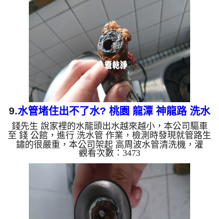
兩個多小時後，水變清澈出水量也恢復大小了!! 如是
自來水，如水管老化，會產生鐵鏽跟泥沙堆積，洗出
來的水就會是咖啡色，地下水含有氧化錳，管壁上會
結成黑色管垢，洗出來的水會跟石油一樣黑，有些洗
出綠色的水，是...
9.
水管堵住出不了水? 桃園 龍潭 神龍路 洗水
錢先生 說家裡的水龍頭出水越來越小，本公司驅車
管
至 錢 公館，進行 洗水管 作業，檢測時發現就管路生
鏽的很嚴重，本公司架起 高周波水管清洗機，灌
觀看次數：3473
入 檸檬酸水 至管路裡面，等了約15分，開啟 水管清
洗機 ，啟動 螺旋波 模式，一開始就洗出土黑色的髒
水，看起來就很噁心，如下圖片影片，兩個多小時
後，水變乾淨出水量也恢復了!! 如是自來水，如水管
老化，會產生鐵鏽跟泥沙堆積，洗出來的水就會是咖
啡色，地下水含有氧化錳，管壁上會結成黑色管垢，
洗出來的水會跟石油一樣黑，有些洗出綠色的水，是