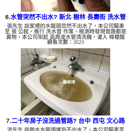
6.
水管突然不出水? 新北 樹林 長壽街 洗水管
張先生 說家裡的水龍頭忽然不出水了，本公司驅車
至 張 公館，進行 洗水管 作業，檢測時發現管路都是
異物，本公司架起 高周波水管清洗機，灌入 檸檬酸
觀看次數：3523
水 至管路裡面，等了約15分，開啟 水管清洗機 ，啟
動 脈衝波 模式，一開始就洗出棕色髒水，還掉出不
少塊狀鐵鏽，如下圖片影片，兩個多小時後，水管出
水量恢復正常了!! 如是自來水，如水管老化，會產生
鐵鏽跟泥沙堆積，洗出來的水就會是咖啡色，地下水
含有氧化錳，管壁上會結成黑色管垢，洗出來的水會
跟石油一樣黑，有些洗出綠色的水，是因為裡面有銅
的物質，生鏽產...
7.
二十年房子沒洗過管路? 台中 西屯 文心路
洪先生 說熱水水龍頭堵到不出水了，本公司驅車至
清洗水管