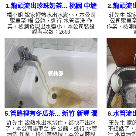
1.
龍頭流出珍珠奶茶... 桃園 中壢
2.
龍頭流出
楊小姐 說家裡熱水出水變小，本公司
莊先生 說
福全路 清洗水管
驅車至 楊 公館，進行 水管清洗 作
公司驅車至
業，檢測發現出水變小，本公司裝設
作業，檢測
觀看次數：2663
高周波水管清洗機，灌入 檸檬酸 至水
設 高周波
管，等了約15分，開啟 水管清洗機 ，
水管，等了
啟動 螺旋波 模式，一開始就流出髒
，啟動 螺
水，突然變成奶茶色，還掉出一顆顆的
滔江水，好
異物，就像是珍珠奶茶，兩個多小時
色髒水，兩
後，出水變乾淨出水量也恢復了。 如
水量也恢復
是自來水，如水管老化，會產生鐵鏽跟
老化，會產
泥沙堆積，洗出來的水就會是咖啡色，
的水就會
地下水含有氧化錳，管壁上會結成黑色
錳，管壁上
管垢，洗出來的水會跟石油一樣黑，有
水會跟石
些洗出綠色的水，是因為裡面有銅的物
水，是因為
質，生鏽產生...
5.
管路裡有冬瓜茶... 新竹 新豐 潤
6.
水管流出
許先生 說熱水出水堵住，都快不出水
王先生 家
泰街 清洗水管
了，本公司驅車至 許 公館，進行 水管
不聽話了，
清洗 作業，檢測無發現，本公司裝設
行 水管清