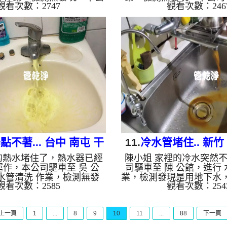
觀看次數：2747
觀看次數：246
周波水管清洗機，灌入 檸檬
水管清洗機，灌入 檸檬酸
，等了約15分，開啟 水管清
了約15分，開啟 水管清洗
動 螺旋波 模式，剛開始洗水
旋波 模式，剛開始流出
水，忽然變成灰色的髒水，
掉出不少碳酸鈣，兩個多
後，出水變乾淨熱水出水量
變乾淨出水量也變大了。
。 如是自來水，如水管老
水，如水管老化，會產生
鐵鏽跟泥沙堆積，洗出來的
積，洗出來的水就會是咖
啡色，地下水含有氧化錳，
含有氧化錳，管壁上會結
成黑色管垢，洗出來的水會
洗出來的水會跟石油一樣
黑，有些洗出綠色的水，是
綠色的水，是因為裡面有
銅的物質，生鏽產生銅綠，
鏽產生銅綠，如是藍色的
如是藍...
龍頭合金...
點不著... 台中 南屯 干
11.
冷水管堵住.. 新竹
的熱水堵住了，熱水器已經
陳小姐 家裡的冷水突然
城街 洗水管
路 清洗水管
作，本公司驅車至 吳 公
司驅車至 陳 公館，進行 
水管清洗 作業，檢測無發
業，檢測發現是用地下水
觀看次數：2585
觀看次數：254
裝設 高周波水管清洗機，
高周波水管清洗機，灌入 
酸 至水管，等了約15分，開
管，等了約15分，開啟 水
洗機 ，啟動 螺旋波 模式，
啟動 螺旋波 模式，剛開
上一頁
1
...
8
9
10
11
...
88
下一頁
黃色髒水，突然變成泥水，
後來流出咖啡色髒水，顏
後，熱水出水量恢復正常，
變成黑色，四個多小時後