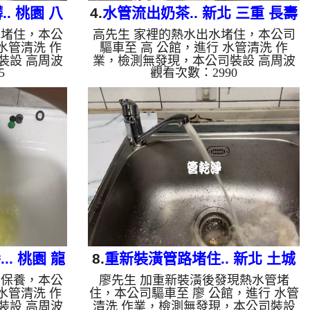
. 桃園 八
4.
水管流出奶茶.. 新北 三重 長壽
水堵住，本公
高先生 家裡的熱水出水堵住，本公司
管堵塞
街 洗水管
水管清洗 作
驅車至 高 公館，進行 水管清洗 作
裝設 高周波
業，檢測無發現，本公司裝設 高周波
5
觀看次數：2990
 至水管，等
水管清洗機，灌入 檸檬酸 至水管，等
機 ，啟動 螺
了約15分，開啟 水管清洗機 ，啟動 螺
流出奶白色髒
旋波 模式，一洗水管就流出奶茶色髒
出不少料，清
水，還掉出不少料，顏色越來越深，兩
個多小時後，
個多小時後，出水變乾淨熱水出水量也
是自來水，如
恢復了。 如是自來水，如水管老化，
泥沙堆積，洗
會產生鐵鏽跟泥沙堆積，洗出來的水就
地下水含有氧
會是咖啡色，地下水含有氧化錳，管壁
管垢，洗出來
上會結成黑色管垢，洗出來的水會跟石
些洗出綠色的
油一樣黑，有些洗出綠色的水，是因為
質，生鏽產生
裡面有銅的物質，生鏽產生銅綠，如是
藍色的水...
. 桃園 龍
8.
重新裝潢管路堵住.. 新北 土城
要保養，本公
廖先生 加重新裝潢後發現熱水管堵
水管
學府路 清洗水管
水管清洗 作
住，本公司驅車至 廖 公館，進行 水管
裝設 高周波
清洗 作業，檢測無發現，本公司裝設