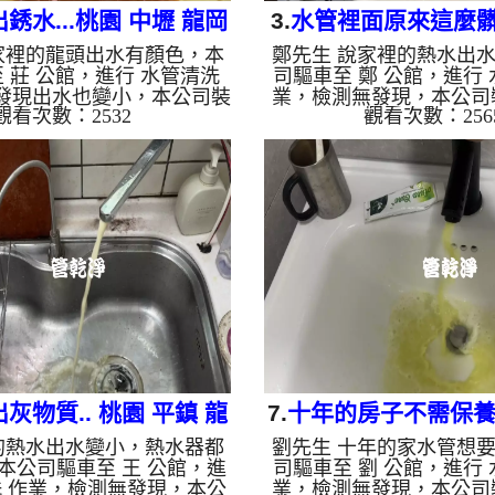
銹水...桃園 中壢 龍岡
3.
水管裡面原來這麼髒.
家裡的龍頭出水有顏色，本
鄭先生 說家裡的熱水出
路 水管清洗
德 建德路 熱水
 莊 公館，進行 水管清洗
司驅車至 鄭 公館，進行 
發現出水也變小，本公司裝
業，檢測無發現，本公司
觀看次數：2532
觀看次數：256
水管清洗機，灌入 檸檬酸 至
水管清洗機，灌入 檸檬酸
約15分，開啟 水管清洗機
了約15分，開啟 水管清洗
旋波 模式，剛洗水管就如滔
旋波 模式，一洗水管就
髒的鐵鏽水，後來流出奶白
水，忽然顏色變深，還掉
個多小時後，出水變乾淨出
洗期間管路常常堵住，兩
了。 如是自來水，如水管
熱水出水量恢復了。 如
生鐵鏽跟泥沙堆積，洗出來
水管老化，會產生鐵鏽跟
是咖啡色，地下水含有氧化
出來的水就會是咖啡色，
會結成黑色管垢，洗出來的
化錳，管壁上會結成黑色
油一樣黑，有些洗出綠色的
的水會跟石油一樣黑，有
裡面有銅的物質，生鏽產生
水，是因為裡面有銅的物
銅綠，如...
銅綠，...
灰物質.. 桃園 平鎮 龍
7.
十年的房子不需保養..
的熱水出水變小，熱水器都
劉先生 十年的家水管想
安路 水管清洗
潭 東龍路 洗
本公司驅車至 王 公館，進
司驅車至 劉 公館，進行 
洗 作業，檢測無發現，本公
業，檢測無發現，本公司