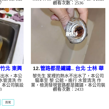
7
觀看次數：2536
 至水管，等
高周波水管清洗機，灌入 檸檬酸 至水
機 ，啟動 螺
管，等了約15分，開啟 水管清洗機 ，
黃色髒水，還
啟動 螺旋波 模式，剛開始流出灰色髒
小時後，出水
水，泥水源源不絕，兩個多小時後，熱
 如是自來
水出水量恢復正常了。 如是自來水，
鐵鏽跟泥沙堆
如水管老化，會產生鐵鏽跟泥沙堆積，
啡色，地下水
洗出來的水就會是咖啡色，地下水含有
成黑色管垢，
氧化錳，管壁上會結成黑色管垢，洗出
黑，有些洗出
來的水會跟石油一樣黑，有些洗出綠色
銅的物質，生
的水，是因為裡面有銅的物質，生鏽產
水，是因為水
生銅綠，如是藍色的水，是因為水龍頭
合金的...
 竹北 東興
12.
管路都是鐵鏽.. 台北 士林 華
不出水，本公
黎先生 家裡的熱水不出水了，本公司
齡街 水管清洗
水管清洗 作
驅車至 黎 公館，進行 水管清洗 作
，本公司裝設
業，檢測發現管路都是鐵鏽，本公司裝
3
觀看次數：2433
檸檬酸 至水
設 高周波水管清洗機，灌入 檸檬酸 至
管清洗機 ，
水管，等了約15分，開啟 水管清洗機
始幾乎沒水，
，啟動 螺旋波 模式，剛開始流出咖啡
頁尾
色越來越深，
色髒水，越來就越香濃，兩個多小時
，出水量恢復
後，熱水出水量恢復正常了。 如是自