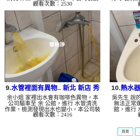
觀看次數：2530
高周波水管清洗機，灌入 檸檬酸 至水
司裝設 高
管，等了約15分，開啟 水管清洗機 ，
酸 至水管
啟動 螺旋波 模式，剛開始就流出髒
洗機 ，啟
水，髒水顏色越來越深，兩個多小時
管就流出髒
後，出水變乾淨熱水量也恢復了。 如
兩個多小時
是自來水，如水管老化，會產生鐵鏽跟
也恢復了
泥沙堆積，洗出來的水就會是咖啡色，
化，會產生
地下水含有氧化錳，管壁上會結成黑色
水就會是咖
管垢，洗出來的水會跟石油一樣黑，有
管壁上會結
些洗出綠色的水，是因為裡面有銅的物
跟石油一樣
質，生鏽產生銅綠，如是藍色的水，是
因為裡面有
因為水龍...
9.
水管裡面有異物.. 新北 新店 秀
10.
熱水器
余小姐 家裡出水會有咖啡色異物，本
吳先生 說
水路 水管清洗
公司驅車至 余 公館，進行 水管清洗
無法正常運
作業，檢測發現出水也變小，本公司裝
館，進行 
觀看次數：2416
設 高周波水管清洗機，灌入 檸檬酸 至
現，本公司
水管，等了約15分，開啟 水管清洗機
灌入 檸檬
，啟動 螺旋波 模式，一開始就流出髒
啟 水管清
頁首
水，一下變成咖啡色，兩個多小時後，
剛開始流出
出水變乾淨出水量也變大了。 如是自
兩個多小時