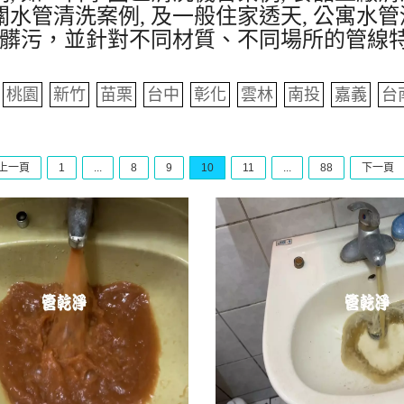
水管清洗案例, 及一般住家透天, 公寓水管
髒污，並針對不同材質、不同場所的管線
桃園
新竹
苗栗
台中
彰化
雲林
南投
嘉義
台
上一頁
1
...
8
9
10
11
...
88
下一頁